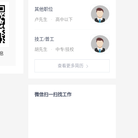
其他职位
卢先生
·
高中以下
技工/普工
胡先生
·
中专/技校
息
查看更多简历
微信扫一扫找工作